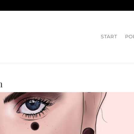
START
PO
n