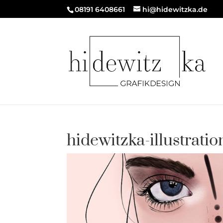
08191 6408661
hi@hidewitzka.de
hidewitzka-illustratio