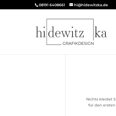
08191 6408661
hi@hidewitzka.de
Nichts kleidet 
für den ersten 