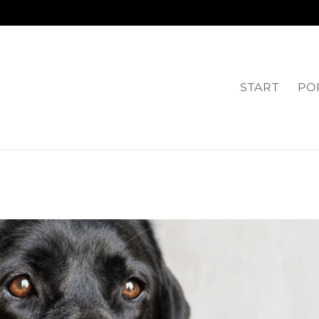
START
PO